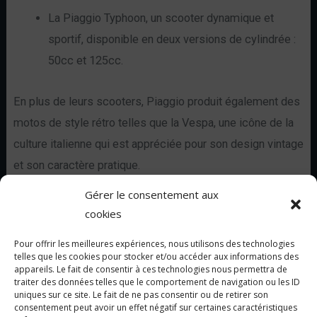
La Piaggio Typhoon, un scooter dynamique et
sportif, disponible en deux versions de cylindrée :
50cc et 125cc.
En plus de leurs scooters, Piaggio produit également des
motos de style rétro telles que la Vespa, une icône de la
culture italienne qui est appréciée pour son design vintage
et son caractère pratique.
Gérer le consentement aux
cookies
Pour offrir les meilleures expériences, nous utilisons des technologies
Accueil
telles que les cookies pour stocker et/ou accéder aux informations des
appareils. Le fait de consentir à ces technologies nous permettra de
A Propos
traiter des données telles que le comportement de navigation ou les ID
Ducati
uniques sur ce site. Le fait de ne pas consentir ou de retirer son
consentement peut avoir un effet négatif sur certaines caractéristiques