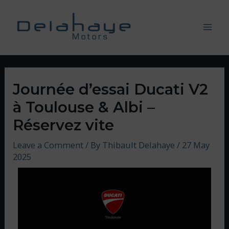
Journée d’essai Ducati V2
à Toulouse & Albi –
Réservez vite
Leave a Comment
/ By
Thibault Delahaye
/
27 May
2025