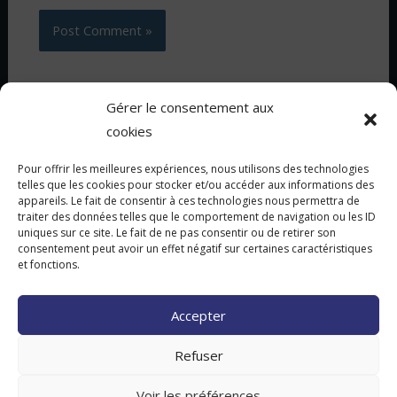
Gérer le consentement aux
cookies
Pour offrir les meilleures expériences, nous utilisons des technologies
Accueil
telles que les cookies pour stocker et/ou accéder aux informations des
appareils. Le fait de consentir à ces technologies nous permettra de
A Propos
traiter des données telles que le comportement de navigation ou les ID
Ducati
uniques sur ce site. Le fait de ne pas consentir ou de retirer son
consentement peut avoir un effet négatif sur certaines caractéristiques
KTM
et fonctions.
Piaggio
Actus
Accepter
Contact
Refuser
Copyright © 2026 Delahaye Motors Labège Toulouse | Powered
Voir les préférences